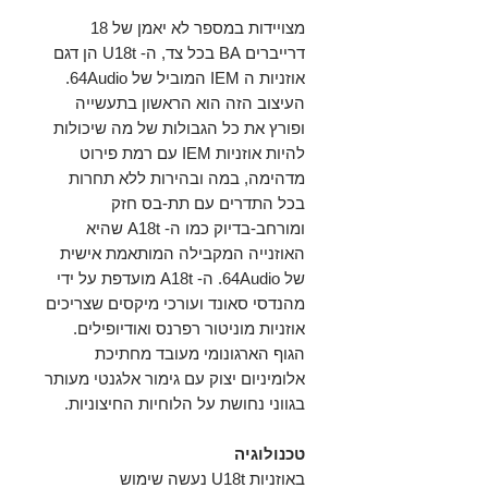
מצויידות במספר לא יאמן של 18
דרייברים BA בכל צד, ה- U18t הן דגם
אוזניות ה IEM המוביל של 64Audio.
העיצוב הזה הוא הראשון בתעשייה
ופורץ את כל הגבולות של מה שיכולות
להיות אוזניות IEM עם רמת פירוט
מדהימה, במה ובהירות ללא תחרות
בכל התדרים עם תת-בס חזק
ומורחב-בדיוק כמו ה- A18t שהיא
האוזנייה המקבילה המותאמת אישית
של 64Audio. ה- A18t מועדפת על ידי
מהנדסי סאונד ועורכי מיקסים שצריכים
אוזניות מוניטור רפרנס ואודיופילים.
הגוף הארגונומי מעובד מחתיכת
אלומיניום יצוק עם גימור אלגנטי מעותר
בגווני נחושת על הלוחיות החיצוניות.
טכנולוגיה
באוזניות U18t נעשה שימוש