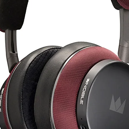
של עד 0.05dB להדמיית סטריאו ואיזון טונלי טבעי לחלוטין.
עיצוב קלאסי עם סאונד עדכני
שהמראה הקלאסי של האוזניות לא יטעה אותך
במהלך יותר משישים שנות ייצור אוזניות היא 
אפשר רק לשפר. GS3000X מ
באופן מלא לאודיופילים ולחובבי מוזיקה של היו
ניידים או סמארטפונים ובין אם הוא מערכת אוד
מאחר וה
סמארטפון יהיה מספיק כדי שהאוזניות יפיקו א
משמעותי את איכות ההמרה של קבצים דיגיטליי
הפוטנציאל שהאוזניות האלה מציעות.
האוזניות מיוצרות בעבודת יד במפעל המסורתי של
האוזניות מגיעות גם עם מתאם ¼ אינץ׳ לחיבו