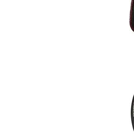
, התפיסה שמנחה את גראדו
שדבר טוב אין צורך להחליף אם
ביאות שדרוג כמעט בכל פרמטר, והן מתאימות
ם בין אם המקור הוא נגני אודיו
יו ביתית איכותית.
עכבה של האוזניות האלה היא 38 אוהם, אין צורך במגבר, כל נגן נייד או
ת מלוא העוצמה שהן יכולות לספק.
אם זאת, מגברי אוזניות רבים מגיעים עם DAC מובנה ואיכותי שמשפר באופן
ם לאנלוגי ובכך למצות את מלוא
 גראדו בברוקלין, ניו יורק.
ר למערכת הביתית.