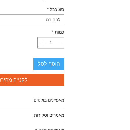
סוג כבל
*
לבחירה
כמות
*
הוסף לסל
לקנייה מהירה
מאפיינים בולטים
גוף אוזניות מעץ קוקובולו להשג
מאמרים וסקירות
ואופי שלא היו כמותם
דרייברים חדשים בקוטר 52 מ”מ
 looks and sounds like a thing of
אוזניות פתוחות עם צליל דינמי, 