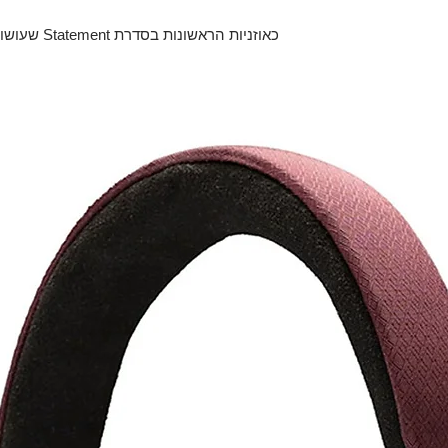
כאוזניות הרא
דרייברים חדש וייחודי ב
מהיתרון של הבמה המורחבת שמתקבלת, וגם כ
המוזיקלי שמתקבל מהעץ הייחודי הזה.
עם קול אנושי עשיר ובעל גוף מלא, דינמיות נפל
תצוגת הסטריאו מפורטת מאוד, הבאסים עמוקים
ואינו מעייף את האוזן גם לאחר האזנה ארוכה. 
המאפשר הפרדה בין השכבות של המוזיקה שה
סאונד טבעי
באופן מסורתי האוזניות של גראדו מעוצבות כ
למאזין להנות מהמוזיקה כאילו הוא חלק מהקה
מפורט טבעי וחמים. 0X
השימוש בזן מיוחד של עץ הקוקובולו. העץ עובר
בברוקלין, ניו יורק שמביא לידי ביטוי את התכ
לאיכות סאונד אופטימלית. בין הדרייברים קי