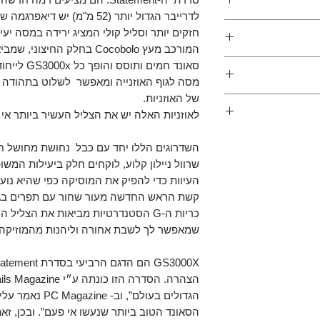
beauty. Despi
לדרייבר הגדול יותר (52 מ"מ) 
headphone still
עד 4 הרץ, ועם איזון טונלי טבעי
חזקים יותר וסליל קולי המציג ירידה במסה יע
money. Naturally 
המורכב מעץ Cocobolo בחלק החיצוני,
highly-resolving nat
לפה גורמים לכך
אוזניות Over-Ear דגם GS3000X עם כבל 2 מטר עם
סאונד חמים 
listening experie
מסה לגוף האוזנייה ומאפשר לשלוט בתהודה ל
של האוזניות.
וצרים שרכשתם, אבל
משופרים לצליל
לאוזניות האלה יש את הצליל העשיר ביותר אי פעם 
ר מוצר אנחנו כאן
Forty Years a
continue to b
נו ערבים לעסקה
cartridges and head
ח, בין אם לא
נץ׳ למערכת הביתית
performances al
ם ואתם רוצים
העיוות כדי להפיק את המוסיקה כפי שהיא נוע
the sessions w
כל זאת ללא דמי
קשת הראש החדשה מעור שחור עם תפרים בגוון
המשלוח במידה והיו.
The exotic GS300
אנו פועלים בהתאם למדיניות ההחזרים במסגרת 14 ימים
שמאפשר לך לשבת אחורה וליהנות מהמוזיקה.
merits consider
צרכן.
hear inner d
GS3000E is a desig
הגדולים בעולם”, 
הסאונד הטוב ביותר שנעשו אי פעם”. ובכן, זא