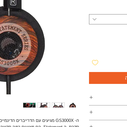
ת במה רחבה, עומק
ה- GS3000X מגיעים עם הדרייברים הד
"The Grado GS3000e
במה גדולה ורמת
סדרת ה-Statement. הם מציעים ר