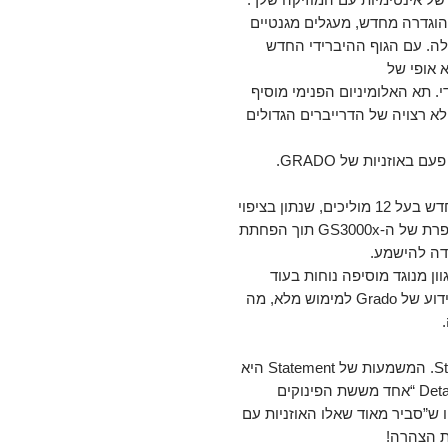
יש דיאפרגמה שהוגדרה מחדש, מעגלים מגנטיים
ילה. עם הגוף ההיברידי החדש
 שמביא אופי של
ותוסס והופך כל GS3000x לייחודי. תא האלומיניום הפנימי מוסיף
א רצויה של הדרייברים הגדולים
באוזניות של GRADO.
השדרוגים הללו יחד עם כבל נחושת מחושל חדש בעל 12 מוליכים, שנתון בציפוי
שרוול ניילון קלוע, לוקחים חלק ביעילות המשופרת של ה-GS3000x תוך הפחתת
דה להישמע.
 מנוגד מוסיפה נוחות בעוד
כריות ה-G הסטנדרטיות מביאות את הצליל הידוע של Grado למימוש מלא, מה
GS3000X הם הדגם הרביעי בסדרת Statement. המשמעות של Statement היא
הצהרה. הסדרה הזו כונתה ע״י Details Magazine “אחד מששת הפינוקים
וב- PC Magazine נאמר עליו ש”סביר מאוד שאלו האוזניות עם
ת הצהרה!