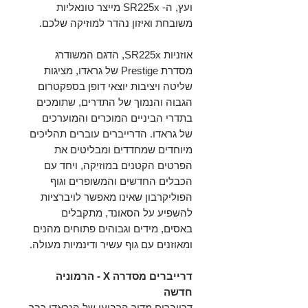
ועץ, ה- SR225x מייצר טונאליות
משובחת ואיזון נהדר למוזיקה שלכם.
אוזניות SR225x, הדגם המשודרג
מסדרת Prestige של גראדו, מציגות
שליטה ויציבות יוצאי דופן בספקטרום
הגבוה והנמוך של התדרים, שתומכים
בתדרי הביניים המוכרים והמוערכים
של גראדו. הדרייברים עוברים תהליכים
מיוחדים שמחדדים ומבליטים את
הפרטים הקטנים במוזיקה, ויחד עם
הכבלים החדשים והמשופרים וגוף
הפוליקרבון שאינו מאפשר לויברציות
להשפיע על הסאונד, מתקבלים
באסים, מידים וגבוהים פתוחים מהנים
ומאוזנים עם גוף עשיר ודינמיות מעולה.
דרייברים מסדרה X - הרמוניה
חדשה
דרייברים מדור הרביעי של הגראדו כבר