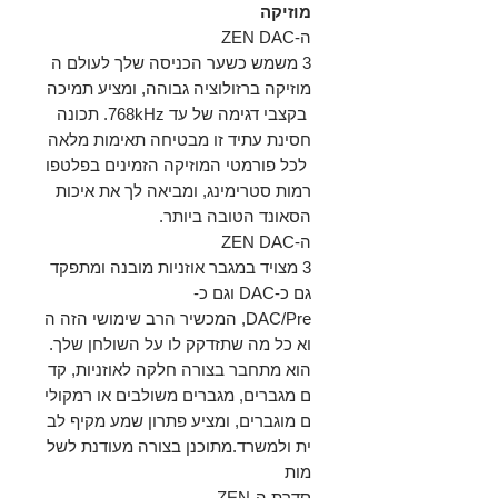
מוזיקה
ה-ZEN DAC
3 משמש כשער הכניסה שלך לעולם ה
מוזיקה ברזולוציה גבוהה, ומציע תמיכה
בקצבי דגימה של עד 768kHz. תכונה
חסינת עתיד זו מבטיחה תאימות מלאה
לכל פורמטי המוזיקה הזמינים בפלטפו
רמות סטרימינג, ומביאה לך את איכות
הסאונד הטובה ביותר.
ה-ZEN DAC
3 מצויד במגבר אוזניות מובנה ומתפקד
גם כ-DAC וגם כ-
DAC/Pre, המכשיר הרב שימושי הזה ה
וא כל מה שתזדקק לו על השולחן שלך.
הוא מתחבר בצורה חלקה לאוזניות, קד
ם מגברים, מגברים משולבים או רמקולי
ם מוגברים, ומציע פתרון שמע מקיף לב
ית ולמשרד.מתוכנן בצורה מעודנת לשל
מות
סדרת ה-ZEN