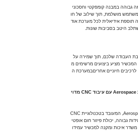
רמה גבוהה במבנה קומפקטי וחסכוני
משתמש מושלמת, תוך שילוב של חו
וה תוספת אידיאלית לכל מערכת אוד
שתלב היטב בסביבות שונות.
יבת העבודה שלכם, תוך שמירה על
 המכשיר מציע ביצועים מרשימים מ
 לרכיבים חיוניים אחריםבמערכת ה
בנייה מחומרי פרימיום - אלומיניום בדרגת Aerospace עם עיבוד CNC מדוי
µDAC מיוצר מגוש אלומיניום מלא בדרגת Aerospace, המעובד בטכנולוגיית CNC
ת גבוהה, יכולת פיזור חום אופטי
 משדר איכות ומקנה למכשיר עמידו