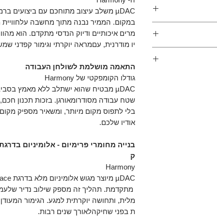
DAC
µDAC משלב עיצוב מתוחכם עם ביצועים ב
אישית (לרכישה
במקום. הממיר נבנה מתוך מחשבה עלחוויית 
1x USB-B, 1x Opt
מרים איכותיים ודיוק הנדסי מתקדם. הוא מהו
1x Coaxial, 1
יו מודרנית, עםמראה יוקרתי וגימור קפדני שמ
Stere
התאמה מושלמת לשולחן העבודה
גודלו הקומפקטי של Harmony
USB: עד PCM 768kHz,
µDAC מבטיח שהוא ישתלב ללא מאמץ בסב
DS
שטח עבודה מסודרומאורגן. בזכות תכנון חכם,
Optical: עד PCM
בלי לתפוס מקום מיותר, ומשאיר מספיק מקום
19
אודיו שלכם.
Coaxial: עד PCM
19
I2S: עד PCM 768kHz,
DS
ק
Harmony
מסך OLED מונוכרום
ץ'
מתקדמת. תהליך זה מספק שילוב נדיר שלעמידו
מלית, ותחושה יוקרתית למגע. הגימור המעודן
CRYSTEK CCHD
ת בפני שחיקהלאורך שנים רבות.