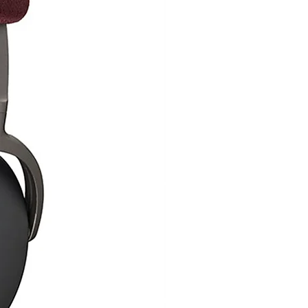
צבע
שחור