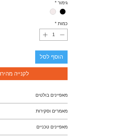
גימור
*
כמות
*
הוסף לסל
לקנייה מהירה
מאפיינים בולטים
ארכיטקטורת Discrete balanced R2R מתקדמת
מאמרים וסקירות
עיצוב מלוטש וקומפקטי שמתאים 
תומך ברזולוציות גבוהות עם חיבורי S
e thing with huge natural sound and a
מעגלי Class A ליציאות אופטימליות עבור הגברה
מאפיינים טכניים
asonable price for its performance
בידוד גלוונטי בין הדיגיטל לאנלוג
iiWi Reviews (YouTube)
-