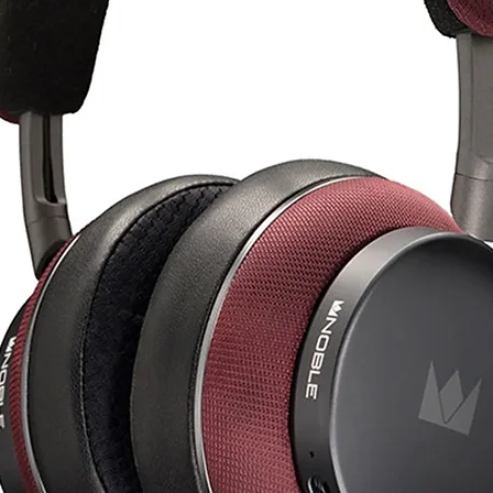
עברת אותות מדויקת ולשמור על הדינמיקהוהח
לת חוויית האזנה טבעית, מאוזנת ונטולת עיוות
מגבר Class A דיסקרטי לביצועים אופטימליים
A, שתוכנן במיוחד להבטחת תאימות עכבה אופ
המגבר המחובר אליו. המגבר מספק זרימה נקי
וותים ושימור הדינמיקה של הצליל. הודותלפעו
פתאומיים בעוצמה או באיכות הסאונד, ומספק 
עיצוב ממוקד נוחות משתמש
Harmony µDAC מצויד בתצוגת Dot-
Matrix מתקדמת, המספקת מידע ברור על מ
הנבחרות. בהשוואה לצגי סגמנטים מסורתיים, 
מדויקת יותר של נתוני ההפעלה.
בנוסף, Harmony
µDAC תומך בשליטה מרחוק (שלט נמכר בנ
רות מבלי לקום מהמקום. תכונה זומהווה יתר
במערכות אודיו שולחניות או סטים אודיופילי