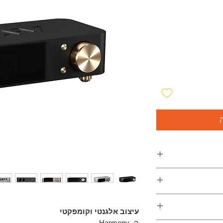
לשולחן העבודה
I2
...a fantastic littl
very very re
עיצוב אלגנטי וקומפקטי
ה- Harmony