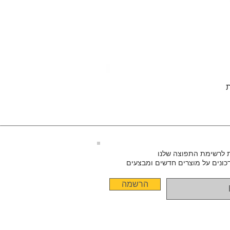
ורן, המעניקים מראה אלגנטי ויוקרתי
שמע מתקדמת.
 לרשימת התפוצה שלנו
כונים על מוצרים חדשים ומבצעים
הרשמה