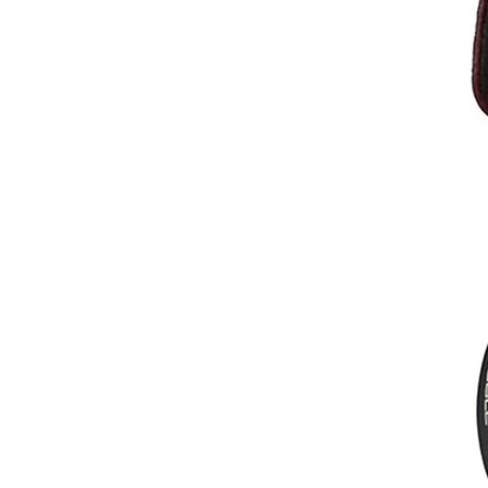
שה שימוש במערך נגדים באיכות גבוהה במיוחד, בדיוק של 0.05%, כדי להבטיח ה
ום של המוזיקה. הודות לכך, מתקב
ים.
Harmony µDAC כולל מגבר יציאה דיסקרטי הפועל במתחם Class
טימלית בין הממיר לביןהאזניות או
יה של אותות השמע, תוך צמצום עי
לתו הרציפה, מגבר זה מונע שינויים
חוויית שמע חלקה ומאוזנת.
צב הפעולה, קצבי הדגימה והכניסות
תצוגה זו מאפשרת תצוגה גמישה ו
פרד), המאפשרת ניהול נוח של ההגד
ון משמעותי במיוחד עבור משתמשים
ים גדולים, בהם שליטה נוחה משפרת