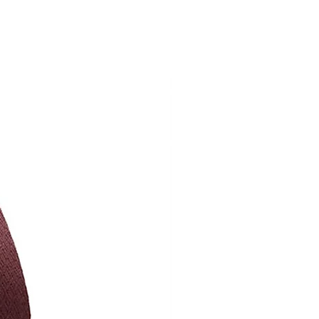
תדר תגובה
.25dB
עיוות הרמוני כולל
0035%
(THD)
110 dB
Crosstalk
יחס אות לרעש (SNR)
23dB
טווח דינמי
110dB
עכבת יציאה
 RCA:
600Ω
מתח חשמלי
 220V
0V AC
משקל
4.3 ק״ג
מידות
50x255