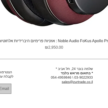
את חווייתההאזנה.
אפשרויות צבע יוקרתיות
Harmony
µDAC זמין בצבעים: כסף סטרלינג עם זהב ק
, המתאים להשתלבות מושלמת בכל מערכת 
תצוגה מהירה
Noble Audio FoKus Apollo  : אוזניות פרימיום היברידיות אלחוטיות
מחיר
₪2,950.00
שלמה בובר 24, תל אביב *
הצטרפות
* בתאום מראש בלבד
לקבלת עד
03-9022933 \ 054-4959846
sales@zurtrade.co.il