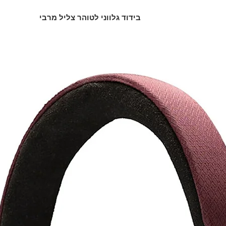
20Hz-20kHz ± 0
בידוד גלווני לטוהר צליל מרבי
במערכות שמע דיגיטליות, שימור טוהר האות הוא
0.
ד מרכזי בכך. Harmony
µDAC עושה שימוש בטכנולוגייתבידוד גלווני
ה שמונע הפרעות חשמליות לא רצויות, ממזער
היאהעברת אותות צלולה וטבעית, ללא הפרעות 
אוסצילטור Femto Ultra-Low Phase Noise עם סנכרון שעון I²S
1
Harmony
Low Phase
XLR: 1200Ω,
Noise מבית Accusilicon. רכ
רעידות (jitter) למינימום ומבטיח שחזו
סנכרון שעון I²S, המאפשר חיבור ישי
100V - 127V AC /
יבות וביצועים מיטביים.
- 24
ארכיטקטורת LAiV Harmony R-2R Ladder Network
ny µDAC
2R, הנחשבת לאחת השיטות המתקדמות ביותר 
75x2 מ״מ