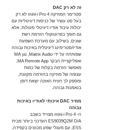
זה לא רק DAC
סטרימר המוזיקה mini-i Pro 4 לא רק
בעל סט עשיר של כניסות דיגיטליות עם
יכולות עיבוד אודיו דיגיטלי מעולות, אלא
גם תומך בפרוטוקולי הזרמת רשת
שונים. בשילוב עם מערכת השמעת
אודיו/סטרימינג דיגיטלית באיכות גבוהה
שפותחה על ידי Matrix Audio, נגן MA
ואפליקציית הבקר MA Remote App,
מאפשר הזרמה בקלות של כמות
עצומה של מוזיקה בהזרמה מקוונת,
ומספק לך חווית האזנה יוצאת דופן
בנאמנות גבוהה.
ממיר DAC איכותי לאודיו באיכות
גבוהה
ה- mini-i Pro 4 מצוייד בשבב
ES9039Q2M D/A העדכני ביותר מבית
ESS, עם מעגלי שמע מכוונים בקפידה,