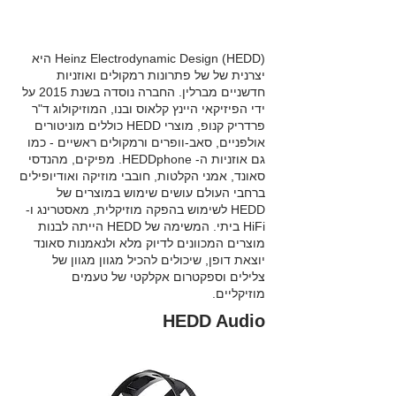
Heinz Electrodynamic Design (HEDD) היא
יצרנית של של פתרונות רמקולים ואוזניות
חדשניים מברלין. החברה נוסדה בשנת 2015 על
ידי הפיזיקאי היינץ קלאוס ובנו, המוזיקולוג ד"ר
פרדריק קנופ, מוצרי HEDD כוללים מוניטורים
אולפניים, סאב-וופרים ורמקולים ראשיים - כמו
גם אוזניות ה- HEDDphone. מפיקים, מהנדסי
סאונד, אמני הקלטות, חובבי מוזיקה ואודיופילים
ברחבי העולם עושים שימוש במוצרים של
HEDD לשימוש בהפקה מוזיקלית, מאסטרינג ו-
HiFi ביתי. המשימה של HEDD הייתה לבנות
מוצרים המכוונים לדיוק מלא ולנאמנות סאונד
יוצאת דופן, שיכולים להכיל מגוון מגוון של
צלילים וספקטרום אקלקטי של טעמים
מוזיקליים.
HEDD Audio