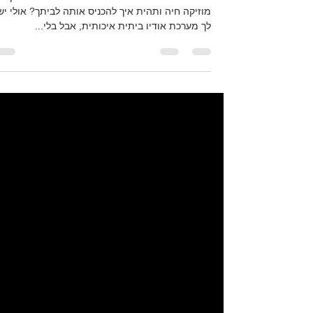
האם אי פעם חווית את איכות הצליל יוצאת הדופן ש
מוזיקה חיה ותהית איך להכניס אותה לביתך? אולי יש
לך מערכת אודיו ביתית איכותית, אבל בלי...