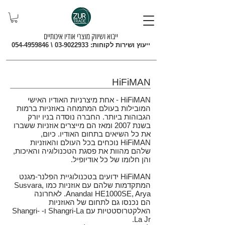
ייבוא ושיווק מוצרי אודיו איכותיים
ייעוץ ושירות לקוחות:
03-9022933
\
054-4959846
HiFiMAN
HiFiMAN - אחת מיצרניות האודיו האישי
המובילות בעולם המתמחה באוזניות ברמות
הגבוהות ביותר. החברה נוסדה בניו יורק
בשנת 2007 ומאז הם מייצרים אוזניות ששברו
את כל השיאים בתחום האודיו. כיום,
HiFiMAN נוכחים בכל העולם והאוזניות
שלהם מהוות את פסגת הטכנולוגיה והאיכות,
והן חלומו של כל אודיופיל.
HiFiMAN ידועים בטכנולוגיית הפלנר-מגנט
המתקדמות שלהם עם אוזניות כמו Susvara,
HE1000SE, Arya וAnanda. לאחרונה
הם נכנסו גם לתחום של האוזניות
האלקטרוסטטיות עם Shangri-La ו- Shangri-
La Jr.