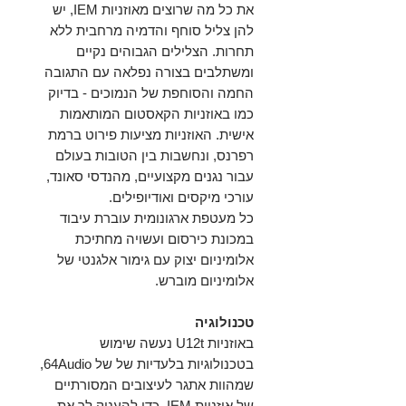
את כל מה שרוצים מאוזניות IEM, יש
להן צליל סוחף והדמיה מרחבית ללא
תחרות. הצלילים הגבוהים נקיים
ומשתלבים בצורה נפלאה עם התגובה
החמה והסוחפת של הנמוכים - בדיוק
כמו באוזניות הקאסטום המותאמות
אישית. האוזניות מציעות פירוט ברמת
רפרנס, ונחשבות בין הטובות בעולם
עבור נגנים מקצועיים, מהנדסי סאונד,
עורכי מיקסים ואודיופילים.
כל מעטפת ארגונומית עוברת עיבוד
במכונת כירסום ועשויה מחתיכת
אלומיניום יצוק עם גימור אלגנטי של
אלומיניום מוברש.
טכנולוגיה
באוזניות U12t נעשה שימוש
בטכנולוגיות בלעדיות של של 64Audio,
שמהוות אתגר לעיצובים המסורתיים
של אוזניות IEM, כדי להעניק לך את