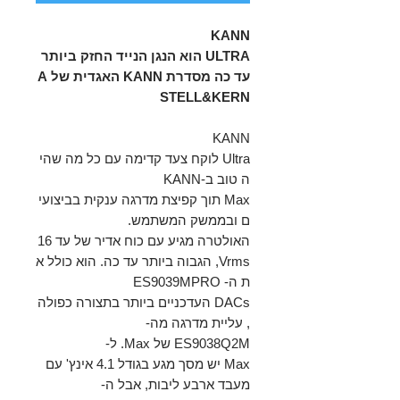
KANN
ULTRA הוא הנגן הנייד החזק ביותר
עד כה מסדרת KANN האגדית של A
STELL&KERN
KANN
Ultra לוקח צעד קדימה עם כל מה שהי
ה טוב ב-KANN
Max תוך קפיצת מדרגה ענקית בביצועי
ם ובממשק המשתמש.
האולטרה מגיע עם כוח אדיר של עד 16
Vrms, הגבוה ביותר עד כה. הוא כולל א
ת ה- ES9039MPRO
DACs העדכניים ביותר בתצורה כפולה
, עליית מדרגה מה-
ES9038Q2M של Max. ל-
Max יש מסך מגע בגודל 4.1 אינץ' עם
מעבד ארבע ליבות, אבל ה-