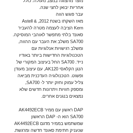
מוצר מתצוגה במצב מעולה. כולל
אחריות יבואן לחצי שנה.
עבר פוגש הווה
מאז השקתו בשנת 2012, Astell &
Kern הציבה לעצמה מטרה להעביר
סאונד בלתי מתפשר לאוהבי המוסיקה.
SA700 משלב את העבר עם ההווה,
ומשלב רגישויות אנלוגיות עם
הטכנולוגיות החדישות ביותר באודיו
נייד. SA700 החל בעיצוב המקורי של
הנגן הקלאסי AK120, עם עיצוב מעודן
ופשוט. הטכנולוגיה העדכנית מביאה
צליל עמוק וחזק יותר ל- SA700,
ומספק חוויות ויתרונות חדשים שלא
נמצאים בנגנים אחרים.
DAP ראשון עם ממיר AK4492ECB
SA700 הוא ה- DAP הראשון
שמשתמש בממיר מדגם AK4492ECB
שנעניק חתימת סאונד חדשה ומרגשת.