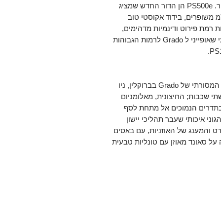
של סדרת Professional בכמעט שליש מהמחיר. PS500e הן הדור החדש שמציג
ם בכל תחום, עם עיצוב דרייברים 44 מ”מ משופרים, בידוד אקוסטי טוב
 איכותיים חדשים. PS500e מפיקות רמת פירוט ודינמיות מדהימים,
ולוקחות את הסאונד המסורתי, החמים והטבעי שאופייני ל Grado לרמות הגבוהות
כל זוג של PS1000e מיוצר בעבודת יד במפעל המסורתי של Grado בברוקלין, ניו
שתי שכבות; החיצונית, מאלומניום
 בתדרים הנמוכים אל מתחת לסף
ני איכותי שעבר תהליכי יישון
רט והמענג של האוזניות, עם באסים
ק עד ל 14Hz, תוך שמירה על סאונד מאוזן עם טונליות טבעית
שיח שיוצרות חלל סביב האוזניים, שיחד
עם חללי התהודה שבגוף האוזניות ודרייברים בגודל 44 מ”מ, מאפשרים הפקה של
כת. בין הדרייברים קיימת התאמה