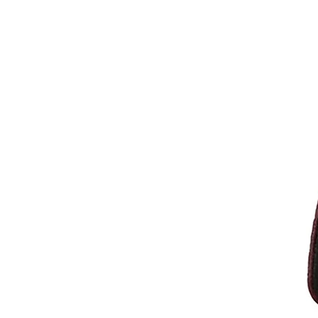
, התפיסה שמנחה את גראדו
שדבר טוב אין צורך להחליף אם
אות שדרוג בכל אספקט ביחס לגרסאות הקודמות,
גנון מוזיקלי ומכל מקור אודיו
מערכת הביתית.