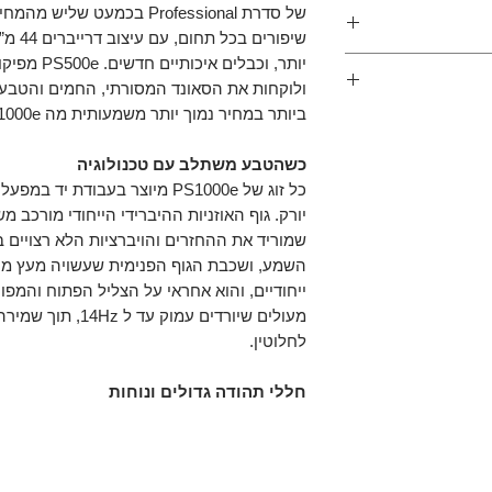
אוזניות On-Ear דגם PS500e עם כבל 1.7 מטר עם
לפה גורמים לכך
It is as simple 
שיפורי
everything below $12
יותר, וכבלים
וצרים שרכשתם, אבל
I think 
ר מוצר אנחנו כאן
 משופרים
ודפס על צידה
ביותר במחיר נמוך יותר משמעותית מה PS1000e.
נו ערבים לעסקה
These seem to hit a 
ח, בין אם לא
כשהטבע משתלב עם טכנולוגיה
where you can g
ם ואתם רוצים
$1696 PS1000’s for 1/
כל זאת ללא דמי
יורק. גוף האוזניות ההיברידי הייחודי מורכב מ
sound it doesn’
המשלוח במידה והיו.
שמוריד את ההחזרים והויברציות הלא רצויים
have heard MANY 
אנו פועלים בהתאם למדיניות ההחזרים במסגרת 14 ימים
השמע, ושכבת הגוף הפנימית שעשויה מעץ מהגו
צרכן.
ייחודיים, והוא אחראי על הצליל הפתוח והמפו
מעולים שיורדים עמו
לחלוטין.
חללי תהודה גדולים ונוחות
PS1000e מגיע עם כריות אוזניים מספוג ק
סאונד עם במה גדולה ונוחות גם בהאזנה ממוש