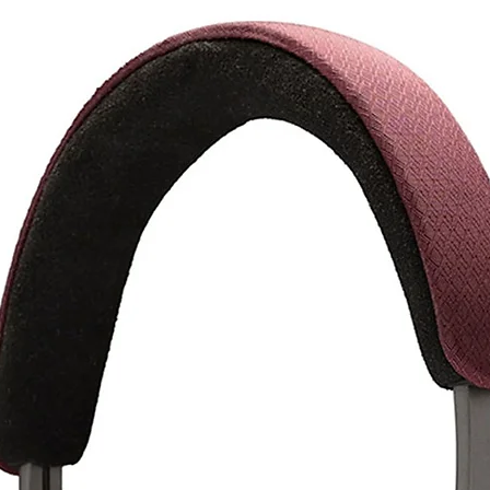
מושלמת בטווח סטייה של עד 0.05dB להדמיית סטריאו מושלמת.
עיצוב קלאסי עם סאונד עדכני
שהמראה הקלאסי של האוזניות לא יטעה אותך
במהלך יותר משישים שנות ייצור אוזניות היא 
אפשר רק לשפר. PS500e מבי
ומעניקות חווית ההאזנה בלתי נשכחת עבור כל ס
איכותי.
האוזניות מגיעות עם מתאם ¼ אינץ׳ לחיבור ל