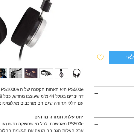
לאי
יום עם חללי תהודה
ינמי, עם במה ענקית
עם חללי תהודה שגם הם מורכבים מאלומיניום 
Compared to the 
price you will get tw
דהים שיורד מתחת ל - 5 הרץ, ועם איזון טונלי
יחס עלות תמורה מדהים
דיאפרגמות בטכנולוגיית Open-Air לסאונד מאוורר עם
אבל העלות הגבוהה מנעה את הגשמת החלום, ל