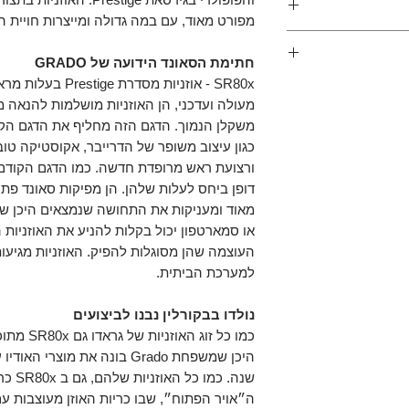
מפורט מאוד, עם במה גדולה ומייצרות חויית ה
וצרים שרכשתם, אבל
Like an ageing 
ר מוצר אנחנו כאן
חתימת הסאונד הידועה של GRADO
look at, but s
SR80x - אוזניות מסד
נו ערבים לעסקה
מעולה ועדכני, הן האוזניות מושלמות להנאה מ
ח, בין אם לא
ם ואתם רוצים
כגון עיצוב משופר של הדרייבר, אקוסטיקה טו
כל זאת ללא דמי
המשלוח במידה והיו.
דופן ביחס לעלות שלהן. הן מפיקות סאונד פתו
אנו פועלים בהתאם למדיניות ההחזרים במסגרת 14 ימים
מאוד ומעניקות את התחושה שנמצאים היכן שהמו
צרכן.
או סמארטפון יכול בקלות להניע את האוזניות 
העוצמה שהן מסוגלות להפיק. האוזניות מגיעו
למערכת הביתית.
נולדו בבקורלין נבנו לביצועים
כמו כל זוג 
שנה. כ
ה״אויר הפתוח״, שבו כריות האוזן מעוצבות עם