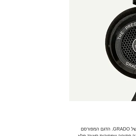
SR80x הן האוזניות שהתחילו את כל הסיפור של GRADO. הדגם המפורסם
Pr. האוזניות בתצורה פתוחה שמפיקות סאונד מלא,