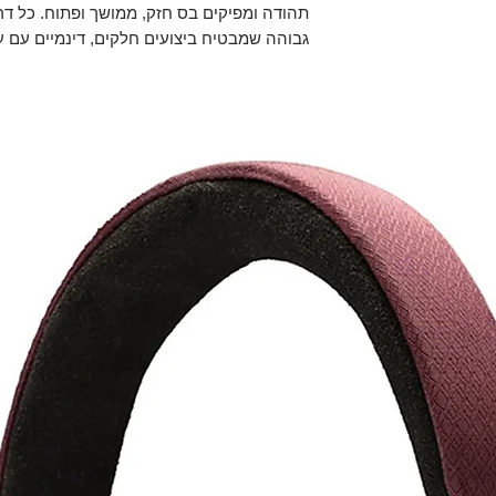
תהודה ומפיקים בס חזק, ממושך ופתוח. כל דרי
גבוהה שמבטיח ביצועים חלקים, דינמיים עם עיו
משופרת ובמה גדולה ורחבה.
דרייברים מסדרה X - הרמוניה חדשה
דרייברים מדור הרביעי של הגראדו כבר כאן. מת
SR80x, עיצוב הדרייברים החדש כולל מעגל
אפקטיבית מופחתת ודיאפרגמה שתוכננה מחדש.
האלה מחדש לדרייב
העיוות ושומרת על שלמות ההרמוניה של המוס
כבלים ורצועת ראש חדשים
ע
הכבל כולל חוט נחושת סופר אלסטי ועמיד המ
של הצליל שמתקבל. להיות נאמן להקלטה המק
סדר העדיפויות של ג
יותר לחוויה האזנה נוחה ומשופרת.