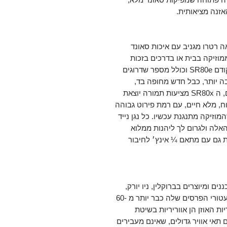
אזנה מציאותית.
רת Prestige בעלות מראה רטרו מגניב עם איכות סאונד
מוזיקה בבית או בדרכים בזכות
משקלן הנמוך. הדגם הזה מחליף את הדגם הקודם SR80e וכולל מספר שדרוגים
בה יותר, כבל חדש מחופה בד,
ורצועת ראש מרופדת חדשה. כמו הדגם הקודם, ה SR80x מציעות תמורה יוצאת
ח, מלא חיים, עם רמת פירוט גבוהה
זיקה מתנגנת עכשיו. כל נגן נייד
האלה ולגרום לך ליהנות ממלוא
ת גם עם מתאם ¼ אינץ׳ לחיבור
האוזניות של גראדו גם SR80x מתוכננים ומיוצרים בברוקלין, ניו יורק,
היכן שמשפחת Grado בונה את מוצרי האודיו עטורי הפרסים שלה כבר יותר מ -60
מו כל האוזניות שלהם, גם ב SR80x כריות האוזן הן אווריריות בשיטת
 תאי אוויר גדולים, שאינם מעבירים