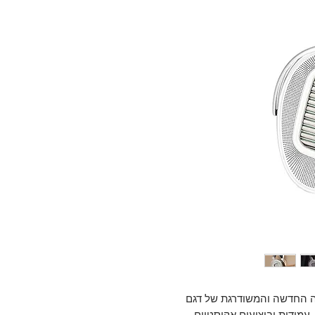
H מבית Hifiman הן הגרסה החדשה והמשודרגת של דגם
ת, עמידות וביצועים אקוסטיים.