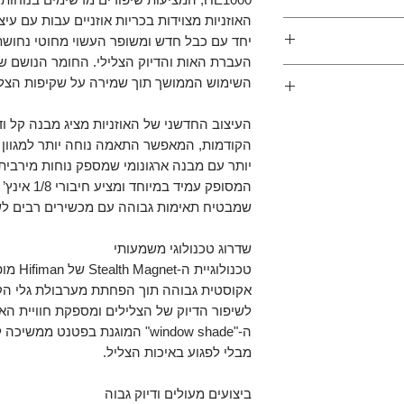
האוזניות מצוידות בכריות אוזניים עבות עם עי
 והתאמה מושלמת
 מגנטיות - פתוחות
יחד עם כבל חדש ומשופר העשוי מחוטי נחושת 
העברת האות והדיוק הצלילי. החומר הנושם של
ור מלוטש ביד
8Hz-6
וצרים שרכשתם, אבל
השימוש הממושך תוך שמירה על שקיפות הצלי
שלושה כבלים כלולים: כבל אוזניות 1.5 מטר חד-צדדי
ר מוצר אנחנו כאן
עם חיבור 3.5 מ“מ, כבל XLR מאוזן 3 מטר, כבל
העיצוב החדשני של האוזניות מציג מבנה קל ו
נו ערבים לעסקה
הקודמות, המאפשר התאמה נוחה יותר למגוון ר
ח, בין אם לא
יותר עם מבנה ארגונומי שמספק נוחות מירבית
ם ואתם רוצים
כל זאת ללא דמי
שמבטיח תאימות גבוהה עם מכשירים רבים לשי
המשלוח במידה והיו.
יום, עץ ופדים
אנו פועלים בהתאם למדיניות ההחזרים במסגרת 14 ימים
נושם
שדרוג טכנולוגי משמעותי
צרכן.
טכנולוג
י היבואן - צור
אקוסטית גבוהה תוך הפחתת מערבולת גלי הקו
לשיפור הדיוק של הצלילים ומספקת חוויית הא
ה-"window shade" המוגנת בפטנט 
מבלי לפגוע באיכות הצליל.
ביצועים מעולים ודיוק גבוה