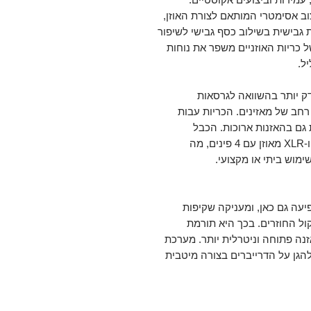
צוב אסימטרי המותאם לצורת האוזן,
גבישית בשילוב כסף גבישי לשיפור
 כריות האוזניים משפר את נוחות
ל.
דק יותר בהשוואה לגרסאות
חב של מאזינים. הכריות עבות
 גם בהאזנות ארוכות. הכבל
המסופק עמיד במיוחד ומציע חיבורי 1/8 אינץ’ ו-XLR מאוזן עם 4 פינים, מה
מוש ביתי או מקצועי.
יית ה-Stealth Magnet של Hifiman מופיעה גם כאן, ומעניקה שקיפות
ל החוזרים. בכך היא תורמת
זנה פתוחה וניטרלית יותר. מערכת
ממשיכה להגן על הדרייברים בצורה מיטבית