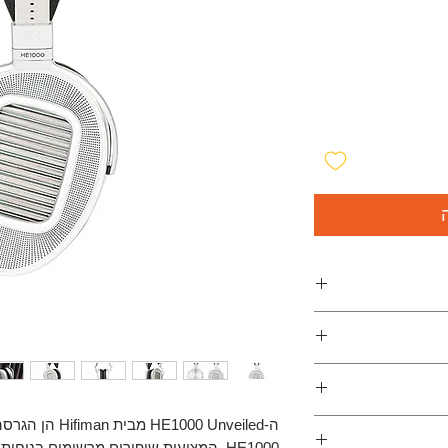
נומטר לדיוק יוצא
מגנטים אקוסטיים בטכנולוגיית Stealth להפחתת
וז עיוות מינימלי
ה-E1000 Unveiled
HE1000 Unv
HE1000, המציעות שיפורים מרשימים בנוחו