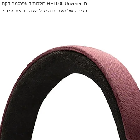
ה-HE1000 Unveiled כוללות דיאפ
בליבה של מערכת הצליל שלהן. דיאפרגמה זו מ
מעבר מהירה יותר, ושיפור ניכר בדינמיקה וב
התוצאה היא שחזור אודיו ברזולוציה גבוהה ב
מ-8 הרץ עד 65 קילו-הרץ.
אסתטיקה ונוחות
לעמידות ארוכת טווח יחד עם מראה אסתטי ומ
מותאמת לנוחות מקסימלית על מגוון רחב של צ
בצורה מושלמת על כל מאזין.