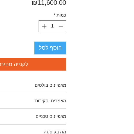
מחיר
₪11,600.00
כמות
*
הוסף לסל
לקנייה מהירה
מאפיינים בולטים
דיאפרגמה אולטרה-דקיקה בעובי נ
מאמרים וסקירות
דופן
בקרוב...
עיוותים
מאפיינים טכניים
תגובת מעבר מהירה במיוחד עם אח
טווח תגובת תדרים רחב: 8Hz-65kHz
דגם
eiled
מה בקופסה