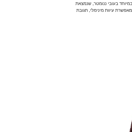
רגמה דקה במיוחד בעובי ננומטר, שנמצאת
אפשרת עיוות מינימלי, תגובת
פרטים בהשוואה לדגמים הקודמים.
מיוחד עם טווח תדרים מרשים שנע
עם מבנה מתכת מחוזק ומלוטש ביד בעיצוב מודרני, ה-HE1000 Unveiled מיועדות
ודרני. קשת הראש המעודכנת
ורות ראש, כך שהאוזניות ישבו