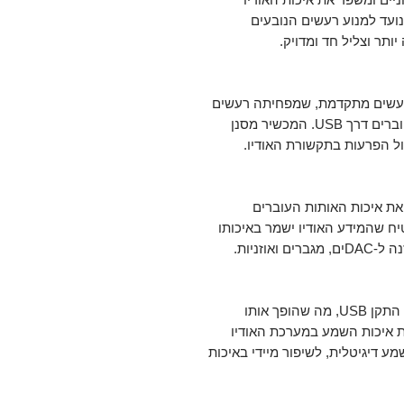
ערכות שמע דיגיטליות. ה-iSilencer+ Max נועד למנוע רעשים הנובעים
גיית ביטול רעשים מתקדמת, שמפחיתה רעשים
המגיעים ממחשבים ומכשירים דיגיטליים המחוברים דרך USB. המכשיר מסנן
ל הפרעות בתקשורת האודיו.
ת איכות האותות העוברים
מע שלך. ה-iSilencer+ Max מבטיח שהמידע האודיו ישמר באיכותו
וזניות.
ה-iSilencer+ Max פשוט לחיבור ועובד עם כל התקן USB, מה שהופך אותו
ת איכות השמע במערכת האודיו
 דיגיטלית, לשיפור מיידי באיכות