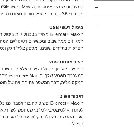
 רעשים דיגיטליים
במ
ר USB
מחיבורי USB, ובכך לספק חוויית האזנה נקייה יותר וצליל חד ומדויק.
וצרים שרכשתם, אבל
ר מוצר אנחנו כאן
ביטול רעשי USB
ה-iSilencer+ Max מצויד בטכנולו
ifi  מכוסים בשנת אחריות מתאריך
נו ערבים לעסקה
ה שמקורה בייצור
ח, בין אם לא
הפרעות בתדרים שונים, ומספק צליל חלק ונטו
קוטר 20 מ”מ - אורך 85
ם ואתם רוצים
כל זאת ללא דמי
ייעול אותות שמע
המשלוח במידה והיו.
המכשיר לא רק מבטל רעשים, אלא גם משפר א
אנו פועלים בהתאם למדיניות ההחזרים במסגרת 14 ימים
במערכת הש
צרכן.
המקסימלית, דבר המשפר את החוויה של האזנה ל-DACים, מגברים וא
חיבור פשוט
לפתרון אולטימטיבי לכל מי שמחפש לשדרג א
שלו. המכשיר משתלב בקלות עם כל מערכת שמע
הצליל.