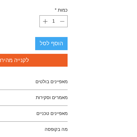
כמות
*
הוסף לסל
לקנייה מהירה
מאפיינים בולטים
מיועד לביטול רעשים דיגיטליים וש
מאמרים וסקירות
מתאים למערכות אודיו מבוססות USB-A ו-DACים
מפחית רעשי USB סטטיים וזמזומים
Silencer Max, the background noise
שיפור צלילות האודיו עם כניסה 
מאפיינים טכניים
antly. My music sounds much more
detailed and immersive.
דגם
r Max
-B&H Photo Video Review
מה בקופסה