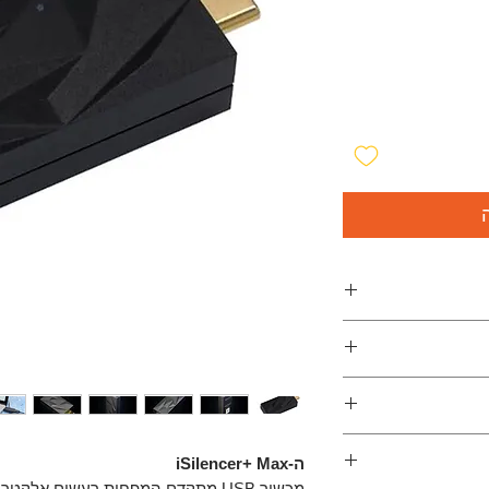
יפור איכות האודיו
After adding the i
קלה לשימוש
dropped signific
iSilence
ה-iSilencer+ Max
מכשיר USB מתקדם המפחית רעשים אלקט