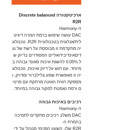
ארכיטקטורה Discrete balanced
R2R
ה-Harmony
DAC עושה שימוש ברמת המרה דיגיט
לית/אנלוגית בטכנולוגיית R2R. טכנולוג
יה מתקדמת זו מבוססת על רשת של נג
דיםאינדיבידואליים המסודרים בדיוק ש
ל 0.05% להשגת איכות סאונד גבוהה ב
מיוחד. עם דגש על דיוק ואיכות, טכנולוג
יה זו מאפשרת שמע צלילברור ומדויק, ו
מספקת חווית האזנה מרתקת עם פרטי
ם ורמת נאמנות למקור גבוהה במיוחד.
רכיבים באיכות גבוהה
ה-Harmony
DAC משלב רכיבים מתקדים לתמיכה
בהמרת ה-
R2R שלו. השעון הפנימי מנוהל על ידי