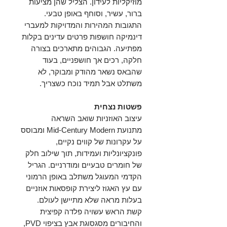
מוזיקליות לעידון. הצליל שהן מציעות
ברור, עשיר, וסוחף באופן טבעי.
התגובות המהירות והמדויקות למעברי
דינמיקה חושפות פרטים עדינים בקלות
מפתיעה. הגבוהים מתארכים בצורה
חלקה, רכים אך חושפניים, בעוד
שהבאס נשאר מהודק ומבוקר, לא
משתלט אבל תמיד נוכח כשצריך.
פשטות נצחית
עיצוב האוזניות שואב השראה
מתנועת Mid-Century Modern ומבוסס
על עקרונות של קווים נקיים,
פונקציונליות ועמידות, תוך שילוב חלק
של חומרים טבעיים ומודרניים. הגריל
הקדמי המעוגל משתלב באופן הרמוני
עם עץ האגוז ליצירת קופסאות אוזניים
בעלות מראה שלא מתיישן לעולם.
קשת הראש עשויה פלדה קפיצית
והחיבורים מסגסוגת אבץ בציפוי PVD,