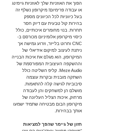
הפוך את האוזניות שלך לאוזניות גיימינג
או עבודה פרימיום! מיקרופון נשלף זה
בעל כיווניות לכל הכיוונים מספק
בהירות קול טבעית עם דיוק חסר
תחרות. בנוי מחומרים איכותיים, כולל
כיסוי מיקרופון אלומיניום מכורסם ב-
CNC וחרוט בלייזר, וזרוע גמישה אך
ניתנת לעיצוב למיקום אידיאלי של
המיקרופון, הוא מגלם את איכות הבנייה
וההשקפה העיצובית המפורסמת של
Meze Audio. קליפ השליטה כולל
השתקה מובנית ובקרות עוצמה
סיבוביות לגישה קלה להתאמות.
מושלם הן למשחקים והן לעבודה
מרחוק, איכות הצליל העליונה של
מיקרופון הבום מבטיחה שתמיד ישמעו
אותך בבהירות.
חזון של גיימר שהפך למציאות
"משחקי מחשב וגאדג'טים הם שני