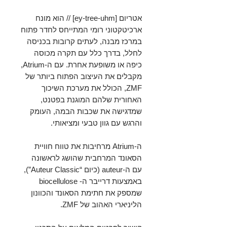
אטריום [ey-tree-uhm] // הוא מונח
ארכיטקטוני רומי המתייחס לחדר פתוח
במרכז מבנה, לעתים קרובות בכניסה
לחלל, בדרך כלל עם תקרה מכוסה
כיפה או משופעת אחרת. עם ה-Atrium,
מקבלים את העיצוב הפתוח ביותר של
ZMF, הכולל את מערכת השיכוך
האחורית שלהם המוגנת בפטנט,
שמדגישה את שכבות הבמה, העומק
והרגש עם גוון טבעי ומציאותי.
ה-Atrium מרחיבות את טווח חוויית
הסאונד המרחבית שהושג לראשונה
עם ה-auteur (כיום “Auteur Classic”),
באמצעות דרייבר ה- biocellulose
שמספק את חתימת הסאונד והכוונון
הליניארי האהוב של ZMF.