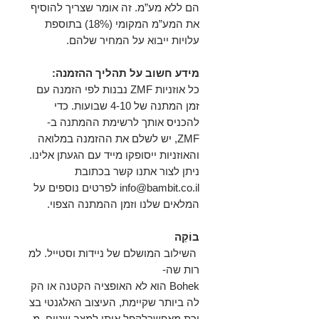
הם ללא מע”מ. זה אומר שצריך להוסיף
את המע”מ המקומי (18%) בתוספת
עלויות ייבוא על המחיר שלהם.
מידע חשוב על תהליך ההזמנה:
כל אוזניות ZMF נבנות לפי הזמנה עם
זמן המתנה של 4-10 שבועות. כדי
להכניס אותך לרשימת ההמתנה ב-
ZMF, יש לשלם את ההזמנה במלואה
והאוזניות ייסופקו מייד עם הגעתן אלינו.
ניתן לצור אתנו קשר בכתובת
info@bambit.co.il
לפרטים נוספים על
המלאים שלנו וזמן ההמתנה הצפוי.
בוֹקֵה
השילוב המושלם של ניידות וסטייל. למ
רות שה-
Bohek הוא לא האופציה הקטנה או הק
לה ביותר שקיימת, העיצוב האלגנטי בצ
ורת מאפשרלקפל אותו למצב שטוח, מ