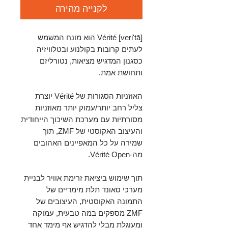
לקנייה מהירה
Vérité [veri'tā] הוא מונח המשמש
לעתים קרובות בקולנוע ובטלוויזיה
כסגנון המדגיש מציאות, נטורליזם
ותחושת אמת.
האוזניות הסגורות של Vérité יוצרת
צליל רחב יותר/עמוק יותר מאוזניות
מסורתיות עם מערכת השיכוך הייחודית
והעיצוב האקוסטי של ZMF, תוך
שמירה על כל המאפיינים האהובים
מה-Vérité Open.
תוך שימוש ביציאת זרימת אוויר לבניית
מערכי סאונד תלת מימדיים של
התמונה האקוסטית, העיצובים של
ZMF מספקים במה טבעית, עמוקה
ומעוגלת מבלי להדגיש אף מימד אחד